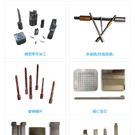
精密零件加工
来福线(快速脱模)
铍铜镶件
模仁型芯