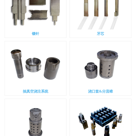
镶针
牙芯
抽真空浇注系统
浇口套&分流锥