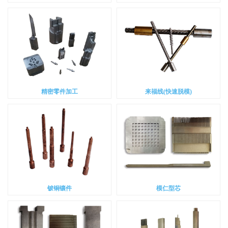
精密零件加工
来福线(快速脱模)
铍铜镶件
模仁型芯