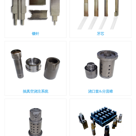
镶针
牙芯
抽真空浇注系统
浇口套&分流锥