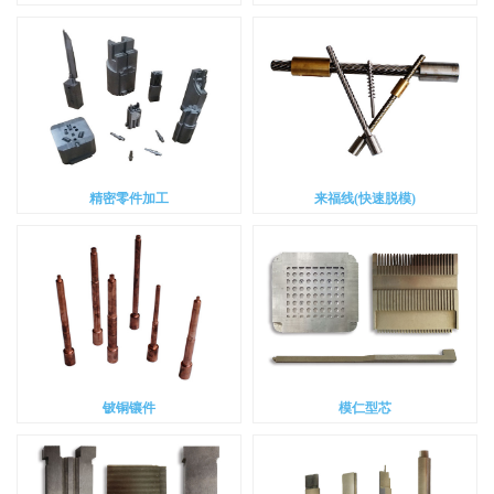
精密零件加工
来福线(快速脱模)
铍铜镶件
模仁型芯