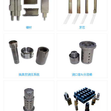
镶针
牙芯
抽真空浇注系统
浇口套&分流锥